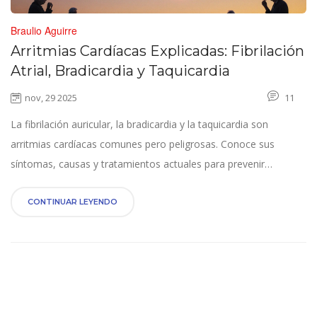
Braulio Aguirre
Arritmias Cardíacas Explicadas: Fibrilación
Atrial, Bradicardia y Taquicardia
nov, 29 2025
11
La fibrilación auricular, la bradicardia y la taquicardia son
arritmias cardíacas comunes pero peligrosas. Conoce sus
síntomas, causas y tratamientos actuales para prevenir
complicaciones graves como accidentes cerebrovasculares o
paradas cardíacas.
CONTINUAR LEYENDO