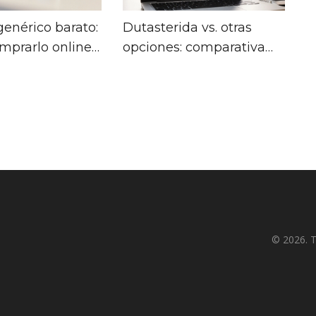
genérico barato:
Dutasterida vs. otras
mprarlo online
opciones: comparativa
 segura
completa 2025
© 2026. T