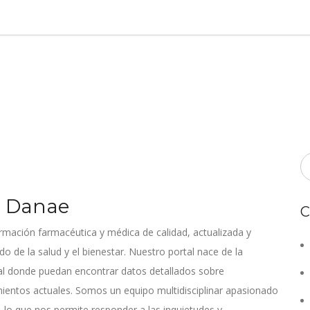
d Danae
C
ación farmacéutica y médica de calidad, actualizada y
o de la salud y el bienestar. Nuestro portal nace de la
ral donde puedan encontrar datos detallados sobre
entos actuales. Somos un equipo multidisciplinar apasionado
io, lo que nos permite responder a las inquietudes y