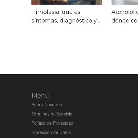
Himplasia: qué es,
Atenolol 
síntomas, diagnóstico y
dónde co
tratamiento
de forma
Menú
Sobre Nosotros
Términos de Servicio
Política de Privacidad
Protección de Datos