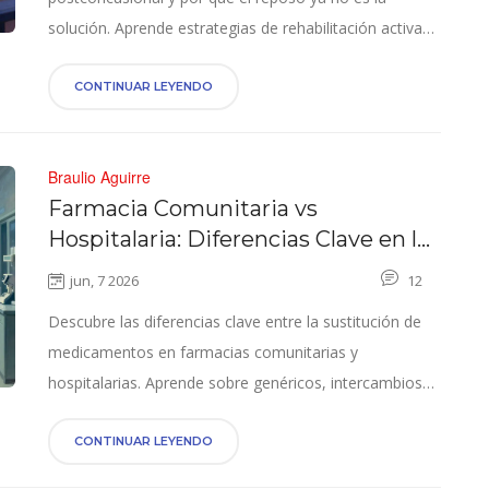
solución. Aprende estrategias de rehabilitación activa
basadas en evidencia para superar los síntomas
persistentes.
CONTINUAR LEYENDO
Braulio Aguirre
Farmacia Comunitaria vs
Hospitalaria: Diferencias Clave en la
Sustitución de Medicamentos
jun, 7 2026
12
Descubre las diferencias clave entre la sustitución de
medicamentos en farmacias comunitarias y
hospitalarias. Aprende sobre genéricos, intercambios
terapéuticos y cómo afecta a tu seguridad y coste.
CONTINUAR LEYENDO