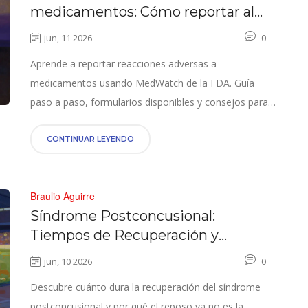
medicamentos: Cómo reportar al
FDA MedWatch
jun, 11 2026
0
Aprende a reportar reacciones adversas a
medicamentos usando MedWatch de la FDA. Guía
paso a paso, formularios disponibles y consejos para
pacientes y profesionales.
CONTINUAR LEYENDO
Braulio Aguirre
Síndrome Postconcusional:
Tiempos de Recuperación y
Estrategias de Manejo
jun, 10 2026
0
Descubre cuánto dura la recuperación del síndrome
postconcusional y por qué el reposo ya no es la