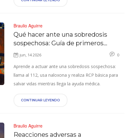
CONTINUAR LEYENDO
Braulio Aguirre
Qué hacer ante una sobredosis
sospechosa: Guía de primeros
auxilios paso a paso
jun, 14 2026
0
Aprende a actuar ante una sobredosis sospechosa:
llama al 112, usa naloxona y realiza RCP básica para
salvar vidas mientras llega la ayuda médica.
CONTINUAR LEYENDO
Braulio Aguirre
Reacciones adversas a