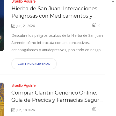
Braulio Aguirre
Hierba de San Juan: Interacciones
Peligrosas con Medicamentos y
Riesgos
jun, 21 2026
0
Descubre los peligros ocultos de la Hierba de San Juan.
Aprende cómo interactúa con anticonceptivos,
anticoagulantes y antidepresivos, poniendo en riesgo
tu salud. Guía esencial de seguridad farmacológica.
CONTINUAR LEYENDO
Braulio Aguirre
Comprar Claritin Genérico Online:
Guía de Precios y Farmacias Seguras
2026
jun, 18 2026
0