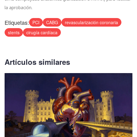
la aprobación.
Etiquetas:
PCI
CABG
revascularización coronaria
stents
cirugía cardíaca
Artículos similares