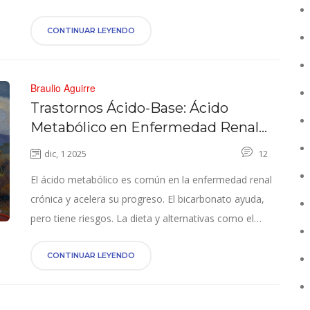
ajustar dosis según tu FG y evitar interacciones letales.
CONTINUAR LEYENDO
Braulio Aguirre
Trastornos Ácido-Base: Ácido
Metabólico en Enfermedad Renal
Crónica y Tratamiento con
dic, 1 2025
12
Bicarbonato
El ácido metabólico es común en la enfermedad renal
crónica y acelera su progreso. El bicarbonato ayuda,
pero tiene riesgos. La dieta y alternativas como el
citrato de calcio pueden ser más seguras. Conocer tus
opciones es clave para proteger tus riñones.
CONTINUAR LEYENDO