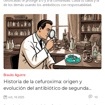
certificadas te protege a ti y a la comunidad. Cuida tu salud y la
de los demás usando los antibióticos con responsabilidad.
Braulio Aguirre
Historia de la cefuroxima: origen y
evolución del antibiótico de segunda
generación
oct, 16 2025
10