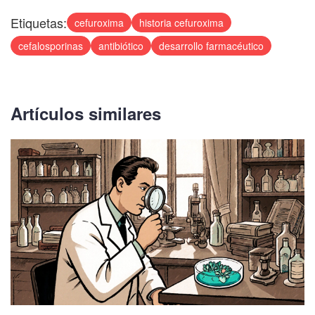
Etiquetas:
cefuroxima
historia cefuroxima
cefalosporinas
antibiótico
desarrollo farmacéutico
Artículos similares