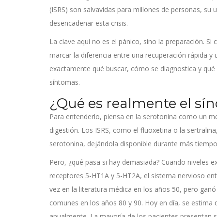
(ISRS) son salvavidas para millones de personas, su
desencadenar esta crisis.
La clave aquí no es el pánico, sino la preparación. 
marcar la diferencia entre una recuperación rápida y u
exactamente qué buscar, cómo se diagnostica y qué p
síntomas.
¿Qué es realmente el sí
Para entenderlo, piensa en la serotonina como un m
digestión. Los ISRS, como el fluoxetina o la sertrali
serotonina, dejándola disponible durante más tiempo 
Pero, ¿qué pasa si hay demasiada? Cuando niveles e
receptores 5-HT1A y 5-HT2A, el sistema nervioso entr
vez en la literatura médica en los años 50, pero gan
comunes en los años 80 y 90. Hoy en día, se estima q
anualmente. La mayoría de los pacientes presentan sí