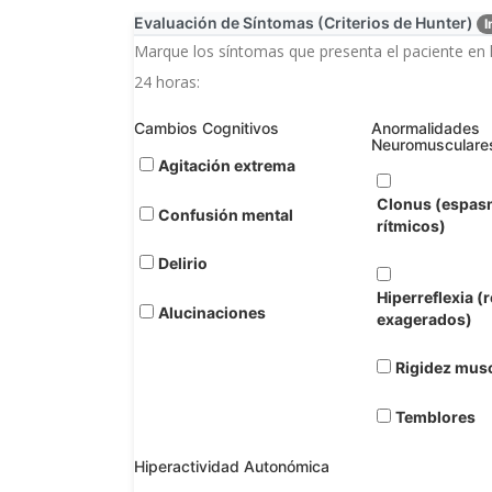
Evaluación de Síntomas (Criterios de Hunter)
I
Marque los síntomas que presenta el paciente en 
24 horas:
Cambios Cognitivos
Anormalidades
Neuromusculare
Agitación extrema
Clonus (espa
Confusión mental
rítmicos)
Delirio
Hiperreflexia (r
Alucinaciones
exagerados)
Rigidez mus
Temblores
Hiperactividad Autonómica