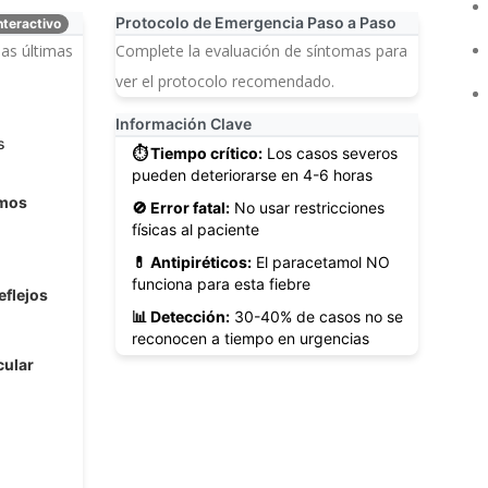
Protocolo de Emergencia Paso a Paso
nteractivo
Complete la evaluación de síntomas para
las últimas
ver el protocolo recomendado.
Información Clave
s
⏱️ Tiempo crítico:
Los casos severos
pueden deteriorarse en 4-6 horas
smos
🚫 Error fatal:
No usar restricciones
físicas al paciente
💊 Antipiréticos:
El paracetamol NO
funciona para esta fiebre
eflejos
📊 Detección:
30-40% de casos no se
reconocen a tiempo en urgencias
cular