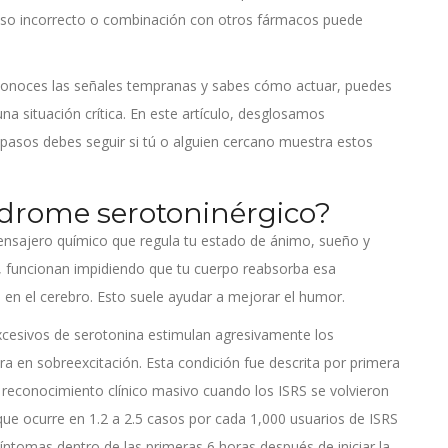
 uso incorrecto o combinación con otros fármacos puede
Si conoces las señales tempranas y sabes cómo actuar, puedes
na situación crítica. En este artículo, desglosamos
asos debes seguir si tú o alguien cercano muestra estos
ndrome serotoninérgico?
ensajero químico que regula tu estado de ánimo, sueño y
na, funcionan impidiendo que tu cuerpo reabsorba esa
en el cerebro. Esto suele ayudar a mejorar el humor.
xcesivos de serotonina estimulan agresivamente los
a en sobreexcitación. Esta condición fue descrita por primera
ó reconocimiento clínico masivo cuando los ISRS se volvieron
ue ocurre en 1.2 a 2.5 casos por cada 1,000 usuarios de ISRS
ntomas dentro de las primeras 6 horas después de iniciar la