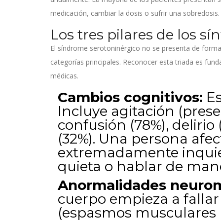
medicación, cambiar la dosis o sufrir una sobredosis.
Los tres pilares de los sí
El síndrome serotoninérgico no se presenta de forma 
categorías principales. Reconocer esta triada es fun
médicas.
Cambios cognitivos:
Es
Incluye agitación (prese
confusión (78%), delirio
(32%). Una persona afe
extremadamente inquiet
quieta o hablar de man
Anormalidades neurom
cuerpo empieza a fallar
(espasmos musculares r