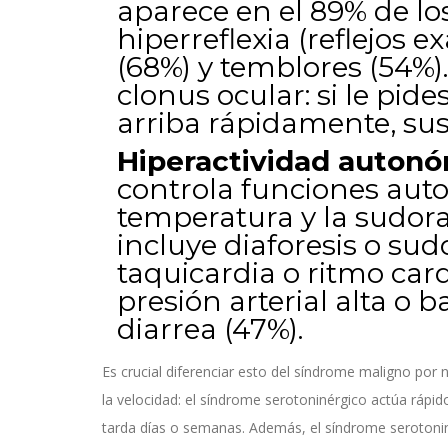
aparece en el 89% de lo
hiperreflexia (reflejos 
(68%) y temblores (54%).
clonus ocular: si le pid
arriba rápidamente, su
Hiperactividad autonó
controla funciones aut
temperatura y la sudora
incluye diaforesis o sud
taquicardia o ritmo car
presión arterial alta o ba
diarrea (47%).
Es crucial diferenciar esto del síndrome maligno por n
la velocidad: el síndrome serotoninérgico actúa rápi
tarda días o semanas. Además, el síndrome serotoniné