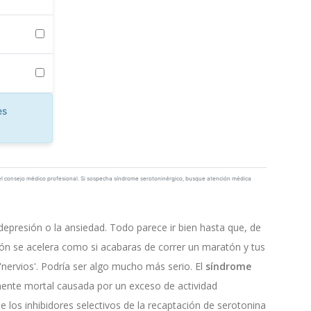
es
 el consejo médico profesional. Si sospecha síndrome serotoninérgico, busque atención médica
epresión o la ansiedad. Todo parece ir bien hasta que, de
azón se acelera como si acabaras de correr un maratón y tus
nervios'. Podría ser algo mucho más serio. El
síndrome
ente mortal causada por un exceso de actividad
 los inhibidores selectivos de la recaptación de serotonina