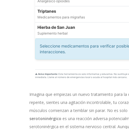
Analgésico opioides
Triptanes
Medicamentos para migrañas
Hierba de San Juan
Suplemento herbal
Seleccione medicamentos para verificar posibl
interacciones.
⚠️ Aviso Importante:
Esta herramienta es solo informativa y educativa. No sustituye
inmediata. Llame al número de emergencias local o acuda al hospital más cercano.
Imagina que empiezas un nuevo tratamiento para la d
repente, sientes una agitación incontrolable, tu cor
músculos comienzan a temblar sin parar. No es solo '
serotoninérgico
es
una reacción adversa potencialm
serotoninérgica en el sistema nervioso central
.
Aunque