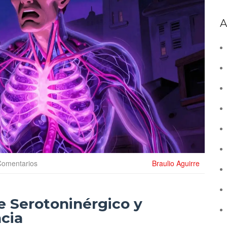
A
Comentarios
Braulio Aguirre
e Serotoninérgico y
cia