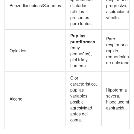
Benzodiacepinas/Sedantes
dilatadas,
progresiva,
reflejos
aspiración de
presentes
vómito.
pero lentos.
Pupilas
Paro
puntiformes
respiratorio
(muy
Opioides
rápido,
pequeñas),
requerimiento
piel fría y
de naloxona.
húmeda.
Olor
característico,
pupilas
Hipotermia
variables,
severa,
Alcohol
posible
hipoglucemia,
agresividad
aspiración.
antes del
coma.