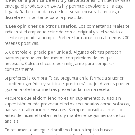
3.
Revisa la política de envío y devoluciones.
Un buen servicio
entrega el producto en 24‑72 h y permite devolverlo si la caja
llega dañada o con datos de lote sospechosos. La entrega
discreta es importante para la privacidad.
4.
Lee opiniones de otros usuarios.
Los comentarios reales te
indican si el empaque coincide con el original y si el servicio al
cliente responde a tiempo. Prefiere farmacias con al menos 200
reseñas positivas.
5.
Controla el precio por unidad.
Algunas ofertas parecen
baratas porque venden menos comprimidos de los que
necesitas. Calcula el coste por miligramo para comparar
correctamente.
Si prefieres la compra física, pregunta en la farmacia si tienen
clomifeno genérico y solicita el precio más bajo. A veces pueden
igualar la oferta online tras presentar la misma receta.
Recuerda que el clomifeno no es un suplemento; su uso sin
supervisión puede provocar efectos secundarios como sofocos,
náuseas o alteraciones visuales. Siempre consulta al médico
antes de iniciar el tratamiento y mantén el seguimiento de tus
análisis.
En resumen, conseguir clomifeno barato implica buscar