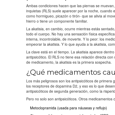
Ambas condiciones hacen que las piernas se muevan, 
inquietas (RLS) suele aparecer por la noche, cuando 
como hormigueo, picazón o tirón- que se alivia al mov
hierro o tiene un componente familiar.
La akatisia, en cambio, ocurre mientras estás sentado,
todo el cuerpo. No hay una sensación física específic
interna, incontrolable, de moverte. Y lo peor: los m
empeorar la akatisia. Y lo que ayuda a la akatisia, co
La clave está en el tiempo. La akatisia aparece dent
antipsicótico. El RLS no tiene esa relación directa c
de medicamento, la akatisia es la primera sospecha.
¿Qué medicamentos caus
Los más peligrosos son los antipsicóticos de primera 
los receptores de dopamina D2, y eso es lo que desen
antipsicóticos de segunda generación, como la risper
Pero no solo son antipsicóticos. Otros medicamentos
Metoclopramida (usada para náuseas y reflujo)