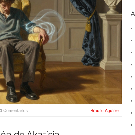
A
0 Comentarios
Braulio Aguirre
ón de Akatisia