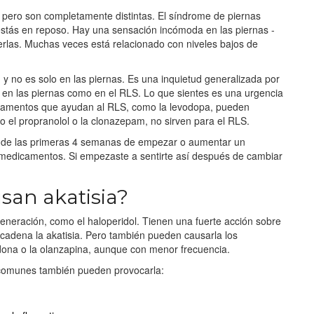
pero son completamente distintas. El síndrome de piernas
estás en reposo. Hay una sensación incómoda en las piernas -
erlas. Muchas veces está relacionado con niveles bajos de
 y no es solo en las piernas. Es una inquietud generalizada por
a en las piernas como en el RLS. Lo que sientes es una urgencia
edicamentos que ayudan al RLS, como la levodopa, pueden
mo el propranolol o la clonazepam, no sirven para el RLS.
ro de las primeras 4 semanas de empezar o aumentar un
on medicamentos. Si empezaste a sentirte así después de cambiar
an akatisia?
generación, como el haloperidol. Tienen una fuerte acción sobre
cadena la akatisia. Pero también pueden causarla los
idona o la olanzapina, aunque con menor frecuencia.
 comunes también pueden provocarla: