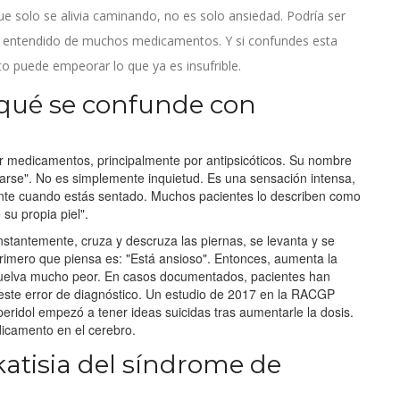
e solo se alivia caminando, no es solo ansiedad. Podría ser
 entendido de muchos medicamentos. Y si confundes esta
to puede empeorar lo que ya es insufrible.
r qué se confunde con
or medicamentos, principalmente por antipsicóticos. Su nombre
ntarse". No es simplemente inquietud. Es una sensación intensa,
ente cuando estás sentado. Muchos pacientes lo describen como
 su propia piel".
tantemente, cruza y descruza las piernas, se levanta y se
primero que piensa es: "Está ansioso". Entonces, aumenta la
e vuelva mucho peor. En casos documentados, pacientes han
este error de diagnóstico. Un estudio de 2017 en la RACGP
eridol empezó a tener ideas suicidas tras aumentarle la dosis.
dicamento en el cerebro.
katisia del síndrome de