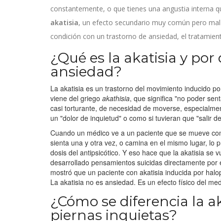
constantemente, o que tienes una angustia interna qu
akatisia
, un efecto secundario muy común pero mal
condición con un trastorno de ansiedad, el tratamien
¿Qué es la akatisia y po
ansiedad?
La akatisia es un trastorno del movimiento inducido p
viene del griego
akathisia
, que significa "no poder se
casi torturante, de necesidad de moverse, especialm
un "dolor de inquietud" o como si tuvieran que "salir de
Cuando un médico ve a un paciente que se mueve cons
sienta una y otra vez, o camina en el mismo lugar, lo 
dosis del antipsicótico. Y eso hace que la akatisia s
desarrollado pensamientos suicidas directamente por 
mostró que un paciente con akatisia inducida por halop
La akatisia no es ansiedad. Es un efecto físico del me
¿Cómo se diferencia la a
piernas inquietas?