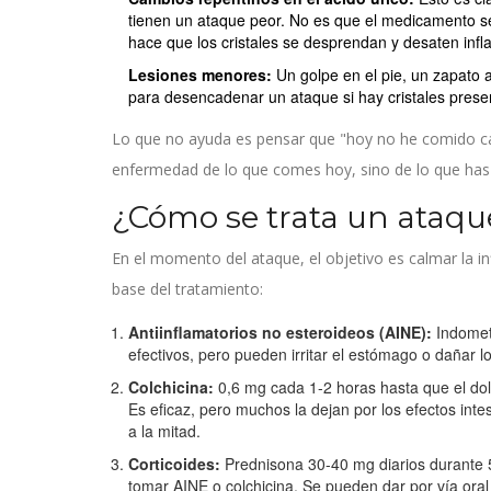
tienen un ataque peor. No es que el medicamento se
hace que los cristales se desprendan y desaten infl
Lesiones menores:
Un golpe en el pie, un zapato a
para desencadenar un ataque si hay cristales prese
Lo que no ayuda es pensar que "hoy no he comido car
enfermedad de lo que comes hoy, sino de lo que ha
¿Cómo se trata un ataq
En el momento del ataque, el objetivo es calmar la i
base del tratamiento:
Antiinflamatorios no esteroideos (AINE):
Indometa
efectivos, pero pueden irritar el estómago o dañar l
Colchicina:
0,6 mg cada 1-2 horas hasta que el dol
Es eficaz, pero muchos la dejan por los efectos intes
a la mitad.
Corticoides:
Prednisona 30-40 mg diarios durante 
tomar AINE o colchicina. Se pueden dar por vía oral 