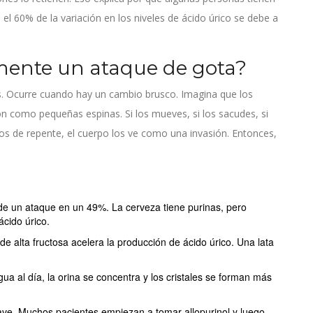
el 60% de la variación en los niveles de ácido úrico se debe a
ente un ataque de gota?
s. Ocurre cuando hay un cambio brusco. Imagina que los
ón como pequeñas espinas. Si los mueves, si los sacudes, si
os de repente, el cuerpo los ve como una invasión. Entonces,
de un ataque en un 49%. La cerveza tiene purinas, pero
ácido úrico.
de alta fructosa acelera la producción de ácido úrico. Una lata
ua al día, la orina se concentra y los cristales se forman más
ave. Muchos pacientes empiezan a tomar allopurinol y luego