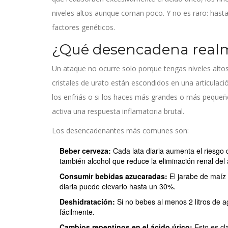
niveles altos aunque coman poco. Y no es raro: hasta 
factores genéticos.
¿Qué desencadena realm
Un ataque no ocurre solo porque tengas niveles alto
cristales de urato están escondidos en una articulaci
los enfriás o si los haces más grandes o más pequeñ
activa una respuesta inflamatoria brutal.
Los desencadenantes más comunes son:
Beber cerveza:
Cada lata diaria aumenta el riesgo 
también alcohol que reduce la eliminación renal del 
Consumir bebidas azucaradas:
El jarabe de maíz 
diaria puede elevarlo hasta un 30%.
Deshidratación:
Si no bebes al menos 2 litros de ag
fácilmente.
Cambios repentinos en el ácido úrico:
Esto es cl