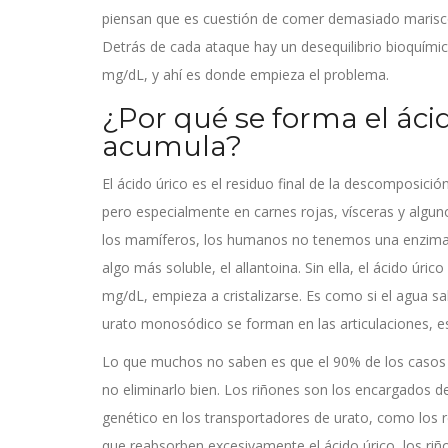
piensan que es cuestión de comer demasiado marisco
Detrás de cada ataque hay un desequilibrio bioquímico 
mg/dL, y ahí es donde empieza el problema.
¿Por qué se forma el ácid
acumula?
El ácido úrico es el residuo final de la descomposició
pero especialmente en carnes rojas, vísceras y algun
los mamíferos, los humanos no tenemos una enzima 
algo más soluble, el allantoina. Sin ella, el ácido úr
mg/dL, empieza a cristalizarse. Es como si el agua sal
urato monosódico se forman en las articulaciones, espe
Lo que muchos no saben es que el 90% de los casos 
no eliminarlo bien. Los riñones son los encargados de 
genético en los transportadores de urato, como los 
que reabsorben excesivamente el ácido úrico
, los ri