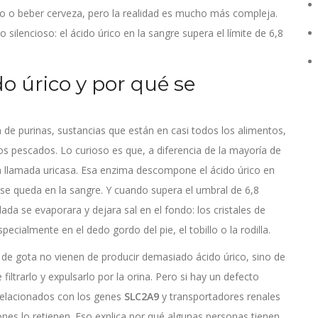
 o beber cerveza, pero la realidad es mucho más compleja.
silencioso: el ácido úrico en la sangre supera el límite de 6,8
o úrico y por qué se
n de purinas, sustancias que están en casi todos los alimentos,
os pescados. Lo curioso es que, a diferencia de la mayoría de
llamada uricasa. Esa enzima descompone el ácido úrico en
ico se queda en la sangre. Y cuando supera el umbral de 6,8
ada se evaporara y dejara sal en el fondo: los cristales de
cialmente en el dedo gordo del pie, el tobillo o la rodilla.
de gota no vienen de producir demasiado ácido úrico, sino de
filtrarlo y expulsarlo por la orina. Pero si hay un defecto
relacionados con los genes
SLC2A9
y
transportadores renales
ñones lo retienen. Eso explica por qué algunas personas tienen