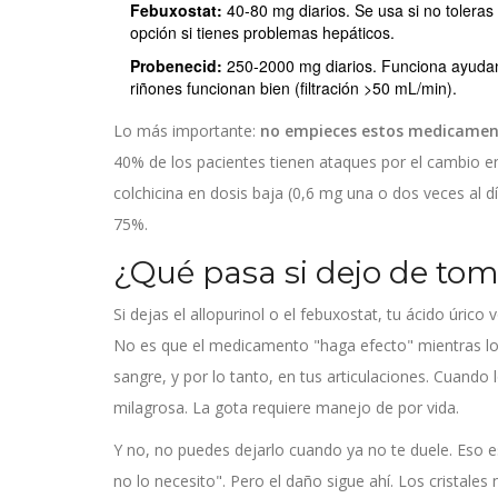
Febuxostat:
40-80 mg diarios. Se usa si no toleras 
opción si tienes problemas hepáticos.
Probenecid:
250-2000 mg diarios. Funciona ayudando
riñones funcionan bien (filtración >50 mL/min).
Lo más importante:
no empieces estos medicament
40% de los pacientes tienen ataques por el cambio en
colchicina en dosis baja (0,6 mg una o dos veces al d
75%.
¿Qué pasa si dejo de to
Si dejas el allopurinol o el febuxostat, tu ácido úrico
No es que el medicamento "haga efecto" mientras lo 
sangre, y por lo tanto, en tus articulaciones. Cuando 
milagrosa. La gota requiere manejo de por vida.
Y no, no puedes dejarlo cuando ya no te duele. Eso 
no lo necesito". Pero el daño sigue ahí. Los cristales